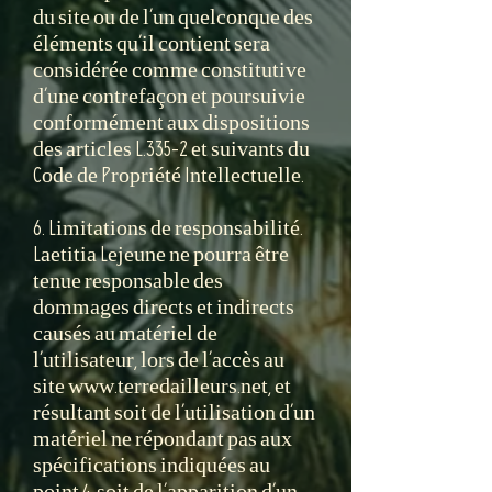
du site ou de l’un quelconque des
éléments qu’il contient sera
considérée comme constitutive
d’une contrefaçon et poursuivie
conformément aux dispositions
des articles L.335-2 et suivants du
Code de Propriété Intellectuelle.
6. Limitations de responsabilité.
Laetitia Lejeune ne pourra être
tenue responsable des
dommages directs et indirects
causés au matériel de
l’utilisateur, lors de l’accès au
site www.terredailleurs.net, et
résultant soit de l’utilisation d’un
matériel ne répondant pas aux
spécifications indiquées au
point 4, soit de l’apparition d’un