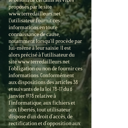
proposés par le site
www.terredailleurs.net
.
L'utilisateur fournit ces
informations en toute
connaissance de cause,
notamment lorsqu'il procède par
lui-même à leur saisie. Il est
alors précisé à l'utilisateur du
site
www.terredailleurs.net
l’obligation ou non de fournir ces
informations. Conformément
aux dispositions des articles 38
et suivants de la loi 78-17 du 6
janvier 1978 relative à
l’informatique, aux fichiers et
aux libertés, tout utilisateur
dispose d’un droit d’accès, de
rectification et d’opposition aux