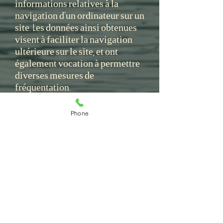
informations relatives à la
navigation d’un ordinateur sur un
site. Les données ainsi obtenues
visent à faciliter la navigation
ultérieure sur le site, et ont
également vocation à permettre
diverses mesures de
fréquentation.
Le refus d’installation d’un
cookie peut entraîner
Phone
l’impossibilité d’accéder à
certains services. L’utilisateur
peut toutefois configurer son
ordinateur de la manière
suivante, pour refuser
l’installation des cookies :
Sous Internet Explorer : onglet
outil (pictogramme en forme de
rouage en haut a droite) / options