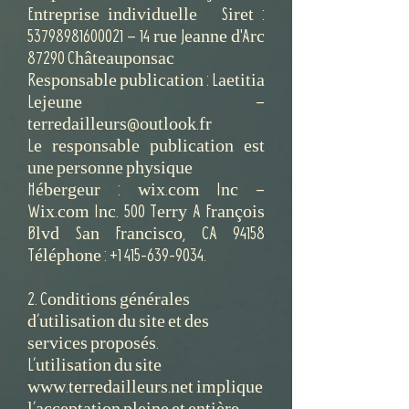
Entreprise individuelle Siret :
53798981600021
– 14 rue Jeanne d'Arc
87290 Châteauponsac
Responsable publication : Laetitia
Lejeune –
terredailleurs@outlook.fr
Le responsable publication est
une personne physique
Hébergeur : wix.com Inc –
Wix.com Inc. 500 Terry A François
Blvd San Francisco, CA 94158
Téléphone :
+1 415-639-9034
.
2. Conditions générales
d’utilisation du site et des
services proposés.
L’utilisation du site
www.terredailleurs.net implique
l’acceptation pleine et entière