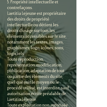
5. Propriété intellectuelle et
contrefaçons.
Laetitia Lejeune est propriétaire
des droits de propriété
intellectuelle ou détient les
droits d’usage sur tous les
éléments accessibles sur le site,
notamment les textes, images,
graphismes, logo, icônes, sons,
logiciels.
Toute reproduction,
représentation, modification,
publication, adaptation de tout
ou partie des éléments du site,
quel que soit le moyen ou le
procédé utilisé, est interdite, sauf
autorisation écrite préalable de :
Laetitia Lejeune.
Toute exploitation non autorisée